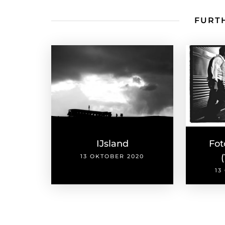
FURTH
IJsland
Fot
13 OKTOBER 2020
13